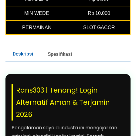
MIN WEDE
Rp 10.000
PERMAINAN
SLOT GACOR
Deskripsi
Spesifikasi
Rans303 | Tenang! Login
Alternatif Aman & Terjamin
2026
Pengalaman saya di industri ini mengajarkan