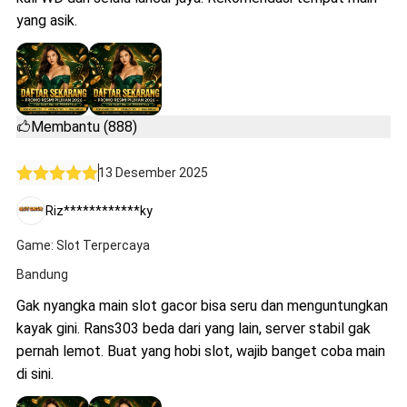
yang asik.
Membantu (888)
13 Desember 2025
Riz************ky
Game: Slot Terpercaya
Bandung
Gak nyangka main slot gacor bisa seru dan menguntungkan
kayak gini. Rans303 beda dari yang lain, server stabil gak
pernah lemot. Buat yang hobi slot, wajib banget coba main
di sini.