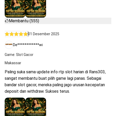
Membantu (555)
01 Desember 2025
De************wi
Game: Slot Gacor
Makassar
Paling suka sama update info rtp slot harian di Rans303,
sangat membantu buat pilih game lagi panas. Sebagai
bandar slot gacor, mereka paling jago urusan kecepatan
deposit dan withdraw. Sukses terus.