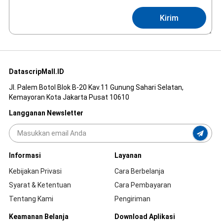
Kirim
DatascripMall.ID
Jl. Palem Botol Blok B-20 Kav.11 Gunung Sahari Selatan,
Kemayoran Kota Jakarta Pusat 10610
Langganan Newsletter
Informasi
Layanan
Kebijakan Privasi
Cara Berbelanja
Syarat & Ketentuan
Cara Pembayaran
Tentang Kami
Pengiriman
Keamanan Belanja
Download Aplikasi