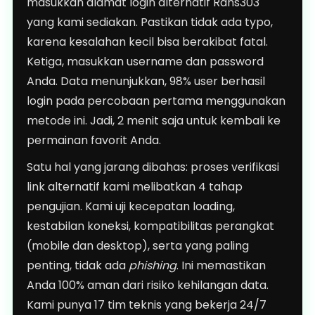
masukkan alamat login alternatif Rans303
yang kami sediakan. Pastikan tidak ada typo,
karena kesalahan kecil bisa berakibat fatal.
Ketiga, masukkan username dan password
Anda. Data menunjukkan, 98% user berhasil
login pada percobaan pertama menggunakan
metode ini. Jadi, 2 menit saja untuk kembali ke
permainan favorit Anda.
Satu hal yang jarang dibahas: proses verifikasi
link alternatif kami melibatkan 4 tahap
pengujian. Kami uji kecepatan loading,
kestabilan koneksi, kompatibilitas perangkat
(mobile dan desktop), serta yang paling
penting, tidak ada
phishing
. Ini memastikan
Anda 100% aman dari risiko kehilangan data.
Kami punya 17 tim teknis yang bekerja 24/7