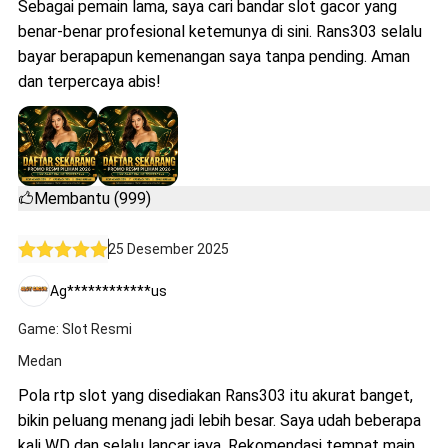
Sebagai pemain lama, saya cari bandar slot gacor yang
benar-benar profesional ketemunya di sini. Rans303 selalu
bayar berapapun kemenangan saya tanpa pending. Aman
dan terpercaya abis!
Membantu (999)
25 Desember 2025
Ag************us
Game: Slot Resmi
Medan
Pola rtp slot yang disediakan Rans303 itu akurat banget,
bikin peluang menang jadi lebih besar. Saya udah beberapa
kali WD dan selalu lancar jaya. Rekomendasi tempat main