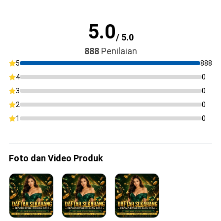
5.0
/ 5.0
888
Penilaian
5
888
4
0
3
0
2
0
1
0
Foto dan Video Produk