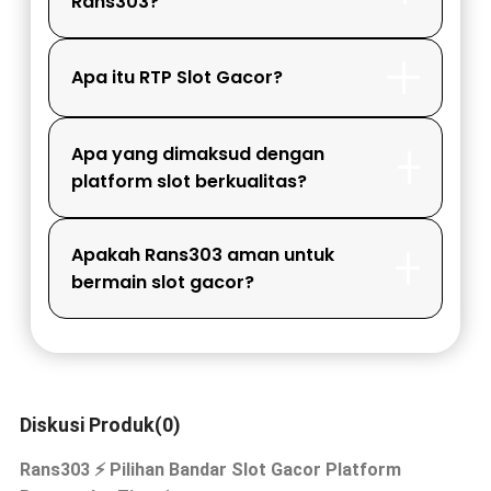
Rans303?
Apa itu RTP Slot Gacor?
Apa yang dimaksud dengan
platform slot berkualitas?
Apakah Rans303 aman untuk
bermain slot gacor?
Diskusi Produk(0)
Rans303 ⚡️ Pilihan Bandar Slot Gacor Platform